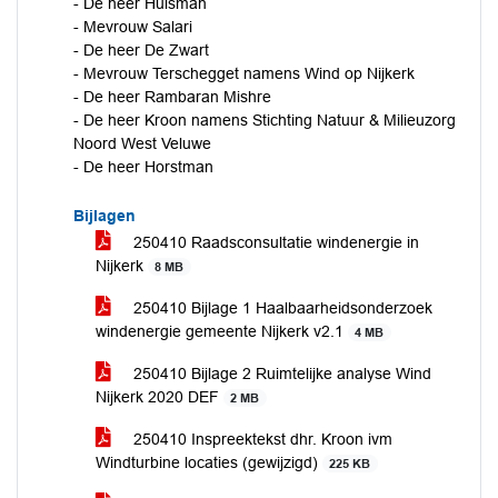
- De heer Huisman
- Mevrouw Salari
- De heer De Zwart
- Mevrouw Terschegget namens Wind op Nijkerk
- De heer Rambaran Mishre
- De heer Kroon namens Stichting Natuur & Milieuzorg
Noord West Veluwe
- De heer Horstman
Bijlagen
250410 Raadsconsultatie windenergie in
Nijkerk
8 MB
250410 Bijlage 1 Haalbaarheidsonderzoek
windenergie gemeente Nijkerk v2.1
4 MB
250410 Bijlage 2 Ruimtelijke analyse Wind
Nijkerk 2020 DEF
2 MB
250410 Inspreektekst dhr. Kroon ivm
Windturbine locaties (gewijzigd)
225 KB