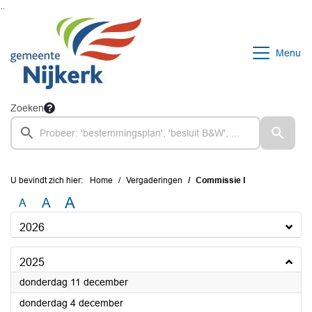
Ga naar de inhoud van deze pagina
Ga naar het zoeken
Ga naar het menu
Menu
Zoeken
U bevindt zich hier:
Home
Vergaderingen
Commissie I
A
A
A
2026
2025
2025
donderdag 11 december
2025
donderdag 4 december