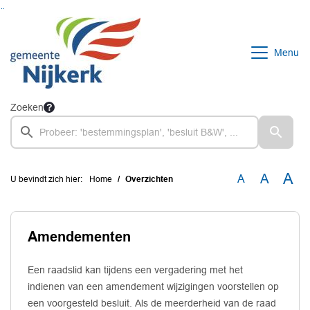
Ga naar de inhoud van deze pagina
Ga naar het zoeken
Ga naar het menu
Menu
Zoeken
A
A
A
U bevindt zich hier:
Home
Overzichten
Amendementen
Een raadslid kan tijdens een vergadering met het
indienen van een amendement wijzigingen voorstellen op
een voorgesteld besluit. Als de meerderheid van de raad