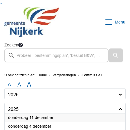
Ga naar de inhoud van deze pagina
Ga naar het zoeken
Ga naar het menu
Menu
Zoeken
U bevindt zich hier:
Home
Vergaderingen
Commissie I
A
A
A
2026
2025
2025
donderdag 11 december
2025
donderdag 4 december