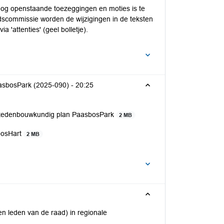
nog openstaande toezeggingen en moties is te
dscommissie worden de wijzigingen in de teksten
a 'attenties' (geel bolletje).
asbosPark (2025-090) -
20:25
stedenbouwkundig plan PaasbosPark
2 MB
bosHart
2 MB
en leden van de raad) in regionale