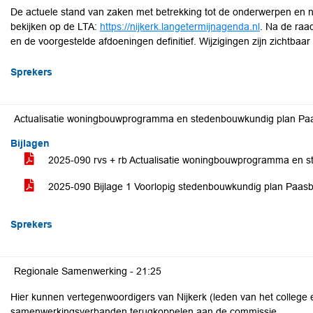
De actuele stand van zaken met betrekking tot de onderwerpen en 
bekijken op de LTA:
https://nijkerk.langetermijnagenda.nl
. Na de raa
en de voorgestelde afdoeningen definitief. Wijzigingen zijn zichtbaar vi
Sprekers
Actualisatie woningbouwprogramma en stedenbouwkundig plan Pa
Bijlagen
2025-090 rvs + rb Actualisatie woningbouwprogramma en 
2025-090 Bijlage 1 Voorlopig stedenbouwkundig plan Paas
Sprekers
Regionale Samenwerking -
21:25
Hier kunnen vertegenwoordigers van Nijkerk (leden van het college 
samenwerkingsverbanden terugkoppelen aan de commissie.