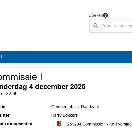
Zoeken
I
mmissie I
nderdag 4 december 2025
5 - 22:30
tie
Gemeentehuis, Raadzaal
itter
Harry Bokkers
nda documenten
251204 Commissie I - Kort versla