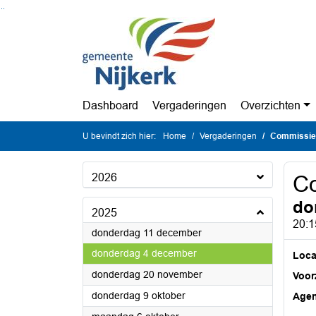
Ga naar de inhoud van deze pagina
Ga naar het zoeken
Ga naar het menu
Dashboard
Vergaderingen
Overzichten
U bevindt zich hier:
Home
Vergaderingen
Commissie 
2026
Co
do
2025
20:1
2025
donderdag 11 december
2025
donderdag 4 december
Loca
2025
donderdag 20 november
Voorz
2025
donderdag 9 oktober
Age