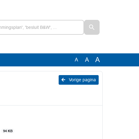
A
A
A
Vorige pagina
g
94 KB