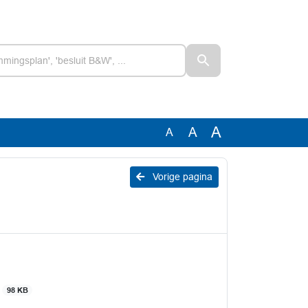
A
A
A
Vorige pagina
g
98 KB