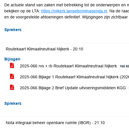
De actuele stand van zaken met betrekking tot de onderwerpen en 
bekijken op de LTA:
https://nijkerk.langetermijnagenda.nl
. Na de raa
en de voorgestelde afdoeningen definitief. Wijzigingen zijn zichtbaar vi
Sprekers
Routekaart Klimaatneutraal Nijkerk -
20:10
Bijlagen
2025-066 rvs + rb Routekaart Klimaatneutraal Nijkerk
166 K
2025-066 Bijlage 1 Routekaart Klimaatneutraal Nijkerk (20
2025-066 Bijlage 2 Brief Update uitvoeringsmiddelen KGG
Sprekers
Nota integraal beheer openbare ruimte (IBOR) -
21:10