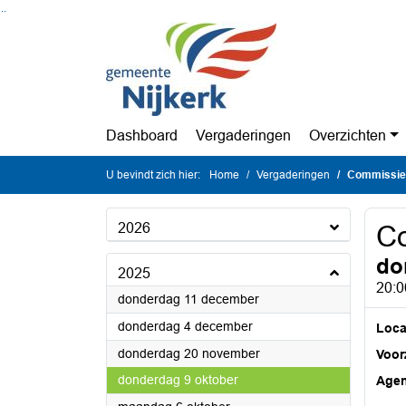
Ga naar de inhoud van deze pagina
Ga naar het zoeken
Ga naar het menu
Dashboard
Vergaderingen
Overzichten
U bevindt zich hier:
Home
Vergaderingen
Commissie 
2026
Co
do
2025
20:0
2025
donderdag 11 december
2025
donderdag 4 december
Loca
2025
donderdag 20 november
Voorz
2025
donderdag 9 oktober
Age