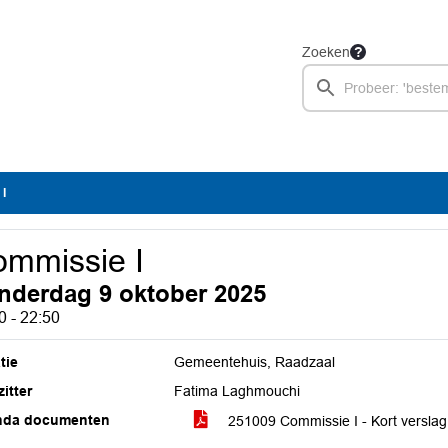
Zoeken
I
mmissie I
nderdag 9 oktober 2025
0 - 22:50
tie
Gemeentehuis, Raadzaal
itter
Fatima Laghmouchi
nda documenten
251009 Commissie I - Kort versla