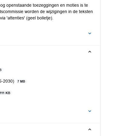
nog openstaande toezeggingen en moties is te
dscommissie worden de wijzigingen in de teksten
a 'attenties' (geel bolletje).
B
26-2030)
7 MB
111 KB