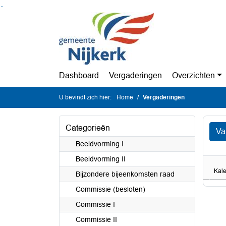
Ga naar de inhoud van deze pagina
Ga naar het zoeken
Ga naar het menu
Dashboard
Vergaderingen
Overzichten
U bevindt zich hier:
Home
Vergaderingen
Categorieën
Va
Beeldvorming I
Beeldvorming II
Kal
Bijzondere bijeenkomsten raad
Commissie (besloten)
Commissie I
Commissie II