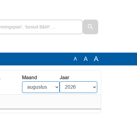
A
A
A
6
Maand
Jaar