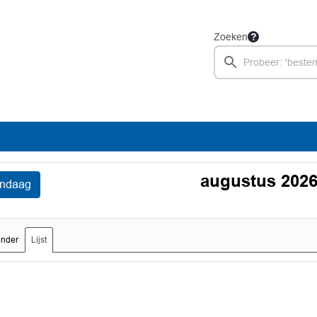
Zoeken
augustus 202
ndaag
ender
Lijst