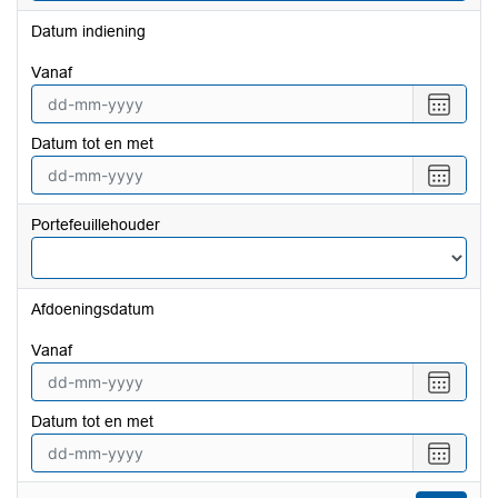
Datum indiening
vanaf
Selecte
een
Datum tot en met
datum
vanaf
Selecte
een
datum
Portefeuillehouder
tot
en
met
Afdoeningsdatum
vanaf
Selecte
een
Datum tot en met
datum
vanaf
Selecte
een
datum