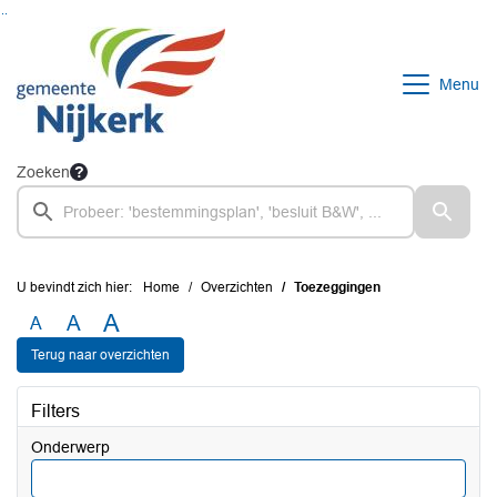
Ga naar de inhoud van deze pagina
Ga naar het zoeken
Ga naar het menu
Menu
Zoeken
U bevindt zich hier:
Home
Overzichten
Toezeggingen
A
A
A
Terug naar overzichten
Filters
Onderwerp