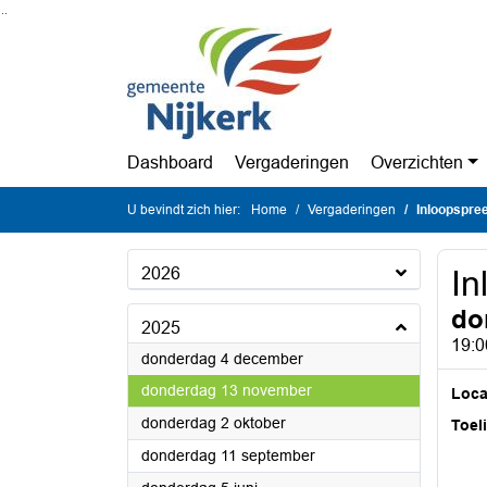
Ga naar de inhoud van deze pagina
Ga naar het zoeken
Ga naar het menu
Dashboard
Vergaderingen
Overzichten
U bevindt zich hier:
Home
Vergaderingen
Inloopspre
2026
In
do
2025
19:0
2025
donderdag 4 december
2025
donderdag 13 november
Loca
2025
donderdag 2 oktober
Toel
2025
donderdag 11 september